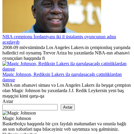
NBA çempionu İordaniyanı iki il üstələmiş oyunçunun adını
açıqlayıb
2008-09 mövsümündə Los Angeles Lakers-in çempionluq yarışında
həlledici rol oynamış Trevor Ariza bu yaxınlarda NBA-nın əfsanəvi
oyunçuları haqqında fi
Magic Johnson, Rediksin Lakers ilə qarşılaşacağı çətinliklərdən
danışır
NBA-nın əfsanəvi siması və Los Angeles Lakers ilə beşqat çempion
olan Magic Johnson bu yaxınlarda J.J. Redik Leykersin yeni baş
məşqçisi kimi qarşı-qa
Axtar
Axtar
Magic Johnson
Basketbolçu haqqında bir çox faydalı məlumatları və onunla bağlı
ən son xəbərləri tapa biləcəyiniz veb saytımıza xoş gəlmisiniz.