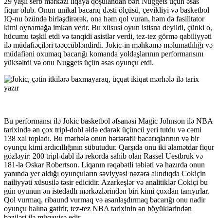
29 yaşlı serb mərkəzi liqaya qoşulandan bəri Nuggets üçün əsas
fiqur olub. Onun unikal bacarıq dəsti ölçüsü, çevikliyi və basketbol
IQ-nu özündə birləşdirərək, ona həm qol vuran, həm də fasilitator
kimi oynamağa imkan verir. Bu xüsusi oyun istisna deyildi, çünki o,
hücumu təşkil etdi və tənqidi asistlər verdi, tez-tez görmə qabiliyyəti
ilə müdafiəçiləri təəccübləndirdi. Jokic-in məhkəmə məlumatlılığı və
müdafiəni oxumaq bacarığı komanda yoldaşlarının performansını
yüksəltdi və onu Nuggets üçün əsas oyunçu etdi.
Bu performansı ilə Jokic basketbol əfsanəsi Magic Johnson ilə NBA
tarixində ən çox tripl-dobl əldə edərək üçüncü yeri tutdu və cəmi
138 xal topladı. Bu mərhələ onun hərtərəfli bacarıqlarının və bir
oyunçu kimi ardıcıllığının sübutudur. Qarşıda onu iki əlamətdar fiqur
gözləyir: 200 tripl-dabl ilə rekorda sahib olan Rassel Uestbruk və
181-lə Oskar Robertson. Liqanın rəqabətli təbiəti və hazırda onun
yanında yer aldığı oyunçuların səviyyəsi nəzərə alındıqda Cokiçin
nailiyyəti xüsusilə təsir edicidir. Azarkeşlər və analitiklər Cokiçi bu
gün oyunun ən istedadlı mərkəzlərindən biri kimi çoxdan tanıyırlar.
Qol vurmaq, ribaund vurmaq və asanlaşdırmaq bacarığı onu nadir
oyunçu halına gətirir, tez-tez NBA tarixinin ən böyüklərindən
bəziləri ilə müqayisə edir.