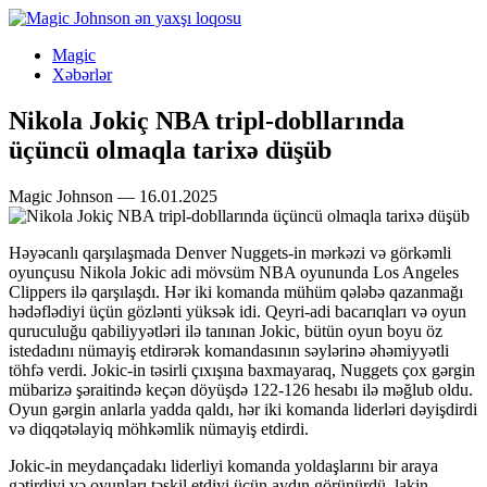
Magic
Xəbərlər
Nikola Jokiç NBA tripl-dobllarında
üçüncü olmaqla tarixə düşüb
Magic Johnson — 16.01.2025
Həyəcanlı qarşılaşmada Denver Nuggets-in mərkəzi və görkəmli
oyunçusu Nikola Jokic adi mövsüm NBA oyununda Los Angeles
Clippers ilə qarşılaşdı. Hər iki komanda mühüm qələbə qazanmağı
hədəflədiyi üçün gözlənti yüksək idi. Qeyri-adi bacarıqları və oyun
quruculuğu qabiliyyətləri ilə tanınan Jokic, bütün oyun boyu öz
istedadını nümayiş etdirərək komandasının səylərinə əhəmiyyətli
töhfə verdi. Jokic-in təsirli çıxışına baxmayaraq, Nuggets çox gərgin
mübarizə şəraitində keçən döyüşdə 122-126 hesabı ilə məğlub oldu.
Oyun gərgin anlarla yadda qaldı, hər iki komanda liderləri dəyişdirdi
və diqqətəlayiq möhkəmlik nümayiş etdirdi.
Jokic-in meydançadakı liderliyi komanda yoldaşlarını bir araya
gətirdiyi və oyunları təşkil etdiyi üçün aydın görünürdü, lakin