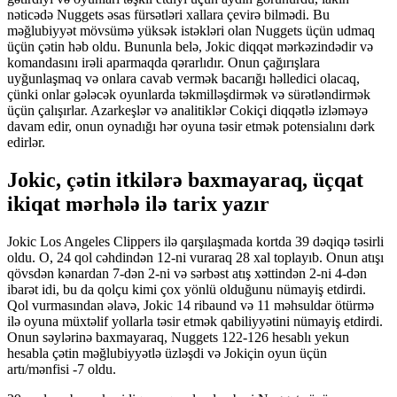
nəticədə Nuggets əsas fürsətləri xallara çevirə bilmədi. Bu
məğlubiyyət mövsümə yüksək istəkləri olan Nuggets üçün udmaq
üçün çətin həb oldu. Bununla belə, Jokic diqqət mərkəzindədir və
komandasını irəli aparmaqda qərarlıdır. Onun çağırışlara
uyğunlaşmaq və onlara cavab vermək bacarığı həlledici olacaq,
çünki onlar gələcək oyunlarda təkmilləşdirmək və sürətləndirmək
üçün çalışırlar. Azarkeşlər və analitiklər Cokiçi diqqətlə izləməyə
davam edir, onun oynadığı hər oyuna təsir etmək potensialını dərk
edirlər.
Jokic, çətin itkilərə baxmayaraq, üçqat
ikiqat mərhələ ilə tarix yazır
Jokic Los Angeles Clippers ilə qarşılaşmada kortda 39 dəqiqə təsirli
oldu. O, 24 qol cəhdindən 12-ni vuraraq 28 xal toplayıb. Onun atışı
qövsdən kənardan 7-dən 2-ni və sərbəst atış xəttindən 2-ni 4-dən
ibarət idi, bu da qolçu kimi çox yönlü olduğunu nümayiş etdirdi.
Qol vurmasından əlavə, Jokic 14 ribaund və 11 məhsuldar ötürmə
ilə oyuna müxtəlif yollarla təsir etmək qabiliyyətini nümayiş etdirdi.
Onun səylərinə baxmayaraq, Nuggets 122-126 hesablı yekun
hesabla çətin məğlubiyyətlə üzləşdi və Jokiçin oyun üçün
artı/mənfisi -7 oldu.