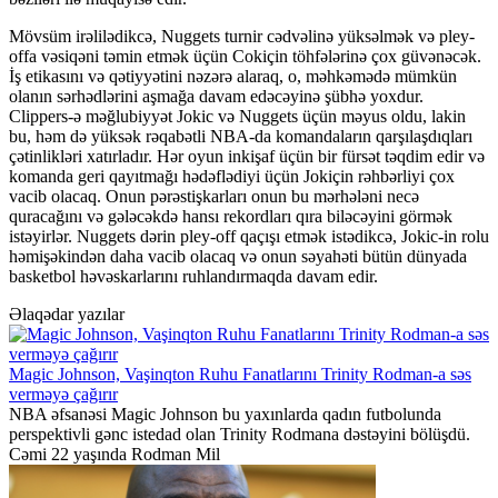
Mövsüm irəlilədikcə, Nuggets turnir cədvəlinə yüksəlmək və pley-
offa vəsiqəni təmin etmək üçün Cokiçin töhfələrinə çox güvənəcək.
İş etikasını və qətiyyətini nəzərə alaraq, o, məhkəmədə mümkün
olanın sərhədlərini aşmağa davam edəcəyinə şübhə yoxdur.
Clippers-ə məğlubiyyət Jokic və Nuggets üçün məyus oldu, lakin
bu, həm də yüksək rəqabətli NBA-da komandaların qarşılaşdıqları
çətinlikləri xatırladır. Hər oyun inkişaf üçün bir fürsət təqdim edir və
komanda geri qayıtmağı hədəflədiyi üçün Jokiçin rəhbərliyi çox
vacib olacaq. Onun pərəstişkarları onun bu mərhələni necə
quracağını və gələcəkdə hansı rekordları qıra biləcəyini görmək
istəyirlər. Nuggets dərin pley-off qaçışı etmək istədikcə, Jokic-in rolu
həmişəkindən daha vacib olacaq və onun səyahəti bütün dünyada
basketbol həvəskarlarını ruhlandırmaqda davam edir.
Əlaqədar yazılar
Magic Johnson, Vaşinqton Ruhu Fanatlarını Trinity Rodman-a səs
verməyə çağırır
NBA əfsanəsi Magic Johnson bu yaxınlarda qadın futbolunda
perspektivli gənc istedad olan Trinity Rodmana dəstəyini bölüşdü.
Cəmi 22 yaşında Rodman Mil